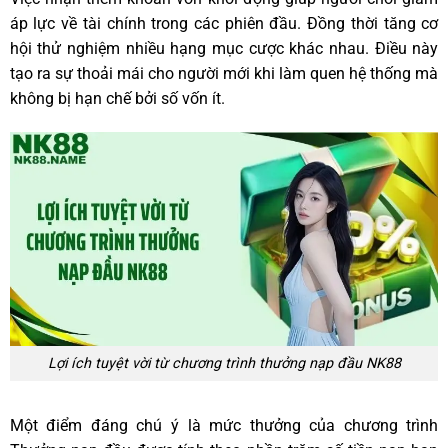
áp lực về tài chính trong các phiên đầu. Đồng thời tăng cơ
hội thử nghiệm nhiều hạng mục cược khác nhau. Điều này
tạo ra sự thoải mái cho người mới khi làm quen hệ thống mà
không bị hạn chế bởi số vốn ít.
Lợi ích tuyệt vời từ chương trình thưởng nạp đầu NK88
Một điểm đáng chú ý là mức thưởng của chương trình