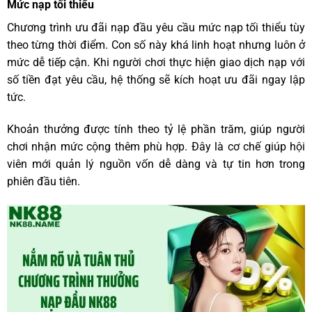
Mức nạp tối thiểu
Chương trình ưu đãi nạp đầu yêu cầu mức nạp tối thiểu tùy
theo từng thời điểm. Con số này khá linh hoạt nhưng luôn ở
mức dễ tiếp cận. Khi người chơi thực hiện giao dịch nạp với
số tiền đạt yêu cầu, hệ thống sẽ kích hoạt ưu đãi ngay lập
tức.
Khoản thưởng được tính theo tỷ lệ phần trăm, giúp người
chơi nhận mức cộng thêm phù hợp. Đây là cơ chế giúp hội
viên mới quản lý nguồn vốn dễ dàng và tự tin hơn trong
phiên đầu tiên.