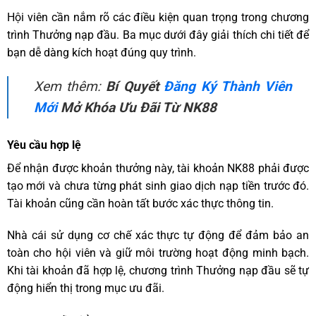
Hội viên cần nắm rõ các điều kiện quan trọng trong chương
trình Thưởng nạp đầu. Ba mục dưới đây giải thích chi tiết để
bạn dễ dàng kích hoạt đúng quy trình.
Xem thêm:
Bí Quyết
Đăng Ký Thành Viên
Mới
Mở Khóa Ưu Đãi Từ NK88
Yêu cầu hợp lệ
Để nhận được khoản thưởng này, tài khoản NK88 phải được
tạo mới và chưa từng phát sinh giao dịch nạp tiền trước đó.
Tài khoản cũng cần hoàn tất bước xác thực thông tin.
Nhà cái sử dụng cơ chế xác thực tự động để đảm bảo an
toàn cho hội viên và giữ môi trường hoạt động minh bạch.
Khi tài khoản đã hợp lệ, chương trình Thưởng nạp đầu sẽ tự
động hiển thị trong mục ưu đãi.