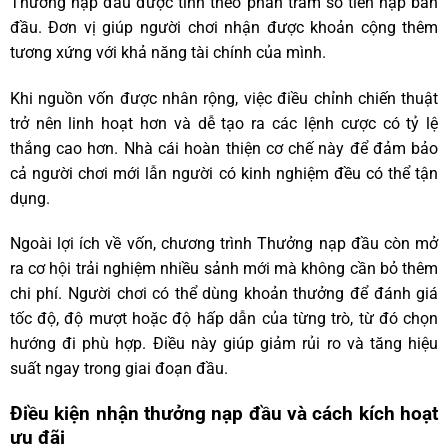
Thưởng nạp đầu được tính theo phần trăm số tiền nạp ban
đầu. Đơn vị giúp người chơi nhận được khoản cộng thêm
tương xứng với khả năng tài chính của mình.
Khi nguồn vốn được nhân rộng, việc điều chỉnh chiến thuật
trở nên linh hoạt hơn và dễ tạo ra các lệnh cược có tỷ lệ
thắng cao hơn. Nhà cái hoàn thiện cơ chế này để đảm bảo
cả người chơi mới lẫn người có kinh nghiệm đều có thể tận
dụng.
Ngoài lợi ích về vốn, chương trình Thưởng nạp đầu còn mở
ra cơ hội trải nghiệm nhiều sảnh mới mà không cần bỏ thêm
chi phí. Người chơi có thể dùng khoản thưởng để đánh giá
tốc độ, độ mượt hoặc độ hấp dẫn của từng trò, từ đó chọn
hướng đi phù hợp. Điều này giúp giảm rủi ro và tăng hiệu
suất ngay trong giai đoạn đầu.
Điều kiện nhận thưởng nạp đầu và cách kích hoạt
ưu đãi