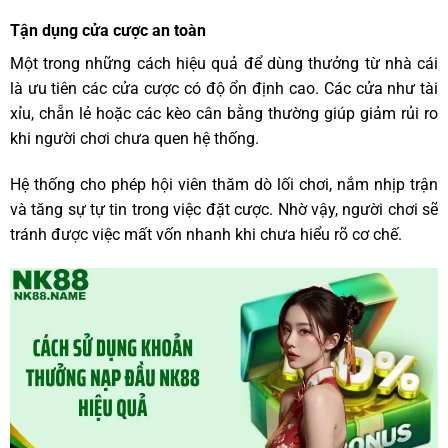
Tận dụng cửa cược an toàn
Một trong những cách hiệu quả để dùng thưởng từ nhà cái
là ưu tiên các cửa cược có độ ổn định cao. Các cửa như tài
xỉu, chẵn lẻ hoặc các kèo cân bằng thường giúp giảm rủi ro
khi người chơi chưa quen hệ thống.
Hệ thống cho phép hội viên thăm dò lối chơi, nắm nhịp trận
và tăng sự tự tin trong việc đặt cược. Nhờ vậy, người chơi sẽ
tránh được việc mất vốn nhanh khi chưa hiểu rõ cơ chế.