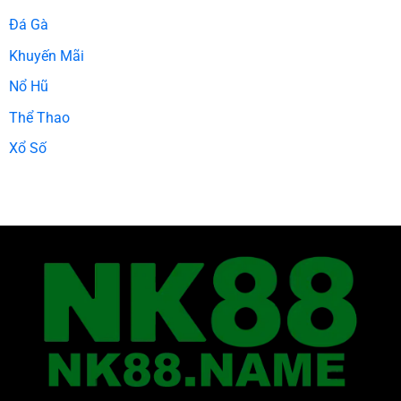
Đá Gà
Khuyến Mãi
Nổ Hũ
Thể Thao
Xổ Số