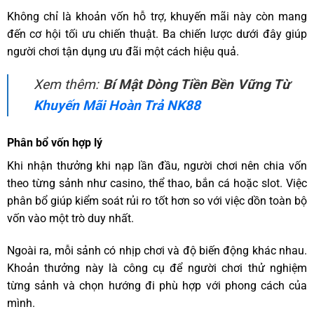
Không chỉ là khoản vốn hỗ trợ, khuyến mãi này còn mang
đến cơ hội tối ưu chiến thuật. Ba chiến lược dưới đây giúp
người chơi tận dụng ưu đãi một cách hiệu quả.
Xem thêm:
Bí Mật Dòng Tiền Bền Vững Từ
Khuyến Mãi Hoàn Trả NK88
Phân bổ vốn hợp lý
Khi nhận thưởng khi nạp lần đầu, người chơi nên chia vốn
theo từng sảnh như casino, thể thao, bắn cá hoặc slot. Việc
phân bổ giúp kiểm soát rủi ro tốt hơn so với việc dồn toàn bộ
vốn vào một trò duy nhất.
Ngoài ra, mỗi sảnh có nhịp chơi và độ biến động khác nhau.
Khoản thưởng này là công cụ để người chơi thử nghiệm
từng sảnh và chọn hướng đi phù hợp với phong cách của
mình.