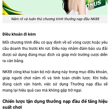
Nắm rõ và tuân thủ chương trình thưởng nạp đầu NK88
Điều khoản đi kèm
Mỗi chương trình đều có quy định về số vòng cược hoặc yêu
cầu doanh thu trước khi rút. Điều này nhằm đảm bảo ưu đãi
được sử dụng đúng mục đích và giúp môi trường cược diễn
ra cân bằng.
NK88 công khai toàn bộ nội dung này trong mục điều khoản,
giúp người chơi nắm rõ và tính toán chiến lược. Khi hiểu
đúng cách vận hành, việc sử dụng Thưởng nạp đầu sẽ
mang lại hiệu quả cao mà không gặp trở ngại.
Chiến lược tận dụng thưởng nạp đầu để tăng hiệu
suất chơi